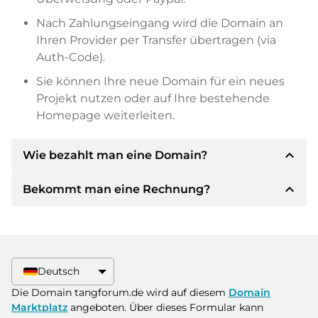
Nach Zahlungseingang wird die Domain an
Ihren Provider per Transfer übertragen (via
Auth-Code).
Sie können Ihre neue Domain für ein neues
Projekt nutzen oder auf Ihre bestehende
Homepage weiterleiten.
expand_less
Wie bezahlt man eine Domain?
expand_less
Bekommt man eine Rechnung?
Nach einer Einigung wird der Inhaber Ihnen die
Details der Zahlung mitteilen. Der Inhaber wird
Ihnen dann die SEPA Bankdetails mitteilen und
Ja, der Verkäufer wird Ihnen eine
auf Wunsch auch Paypal oder weitere
ordnungsgemäße Rechnung senden. Bei
Zahlungsmethoden anbieten.
größeren Kaufpreisen bekommen Sie auf
Deutsch
Wunsch auch einen zusätzlichen Kaufvertrag.
Bitte geben Sie bei der Überweisung immer
Die Domain tangforum.de wird auf diesem
Domain
den Domainnamen und die
Marktplatz
angeboten. Über dieses Formular kann
Rechnungsnummer an.